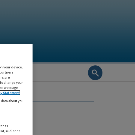
on your device.
NIEUWSBRIEF
 partners
ers are
 to change your
the webpage .
cy Statement
y data about you
access
ent, audience