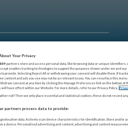
telijn nog beter uit te oefenen.
About Your Privacy
889
partners store and access personal data, like browsing data or unique identifiers, 
SCHOLING
THEMA’S
KLEINE KWALEN
SHOP
 Accept enables tracking technologies to support the purposes shown under we and our
 to provide. Selecting Reject All or withdrawing your consent will disable them. If track
me content and ads you see may not be as relevant to you. You can resurface this menu
ithdraw consent at any time by clicking the Manage Preferences link on the bottom of 
 will have effect within our Website. For more details, refer to our Privacy Policy.
Priva
ther not? Then we only place essential and statistical cookies, these do not record an
r partners process data to provide:
geolocation data. Actively scan device characteristics for identification. Store and/or 
 on a device. Personalised advertising and content, advertising and content measurem