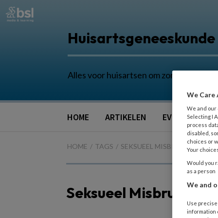
Huisartsgeneeskunde
Alles voor huisartsen om zorg in de eers
We Care 
We and our
HOME
ARTIKELEN
EVENTS
NA
Selecting I
process data
disabled, so
choices or w
HOME
TAGS
SEKSUEEL MISBRUIK
Your choices
Would you ra
as a person
We and ou
Seksueel Misbruik
Use precise 
information