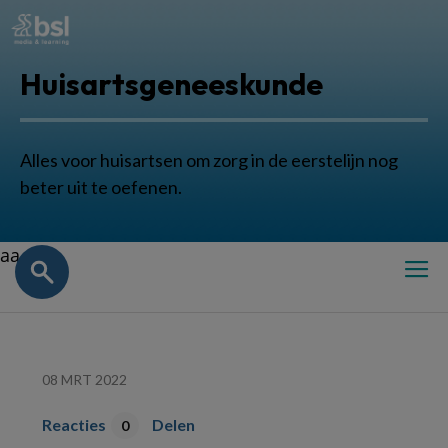
Huisartsgeneeskunde
Alles voor huisartsen om zorg in de eerstelijn nog
beter uit te oefenen.
aa
08 MRT 2022
Reacties
Delen
0