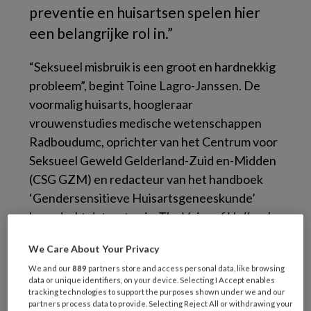
preventie en huisartsen spelen hier
een belangrijke rol in.”
“Seksueel misbruik is een groot en hardnekkig
probleem”, begint Toine Lagro-Janssen. De
voormalig huisarts, hoogleraar
vrouwenstudies medische wetenschappen
Radboudumc, oprichter van het Centrum voor
Seksueel Geweld Gelderland-Zuid en-Midden
(CSG GZM) en redacteur van het handboek
‘Gendersensitieve Huisartsgeneeskunde’
benadrukt dat wat er in
The Voice of Holland
gebeurde, niet nieuw is. “Wanneer iemand
We Care About Your Privacy
afhankelijk is van een meerdere, vormt dit een
We and our
889
partners store and access personal data, like browsing
risicovolle factor voor seksueel overschrijdend
data or unique identifiers, on your device. Selecting I Accept enables
gedrag. Deze afhankelijkheidsrelatie komt in
tracking technologies to support the purposes shown under we and our
partners process data to provide. Selecting Reject All or withdrawing your
allerlei organisaties voor, van film tot sport en