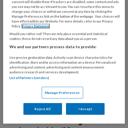
consent will disable them. If trackers are disabled, some content and ads
van kunst tot in de kerk. Ook op de
medische
you see may not be as relevant to you. You can resurface this menu to
change your choices or withdraw consent at any time by clicking the
vloer
is het schering en inslag. ”
Manage Preferences link on the bottom of the webpage . Your choices will
have effect within our Website. For more details, refer to our Privacy
Policy.
Privacy Statement
Meer dan de helft van de vrouwen krijgt in
Would you rather not? Then we only place essential and statistical
haar leven te maken met seksueel
cookies, these do not record any data about you as a person
overschrijdend gedrag, en een op de vijf met
We and our partners process data to provide:
seksueel geweld. Onder mannen ligt dit
Use precise geolocation data. Actively scan device characteristics for
percentage respectievelijk op 19 en vijf.
identification. Store and/or access information on a device. Personalised
Mensen met een verstandelijke beperking
advertising and content, advertising and content measurement,
audience research and services development.
vormt een bijzonder grote risicogroep. Maar
List of Partners (vendors)
liefst 61 procent van de vrouwen en 23
procent van de mannen maakt seksueel
Manage Preferences
misbruik mee.
Reject All
I Accept
Welke rol speelt de huisarts in
het herkennen van signalen van