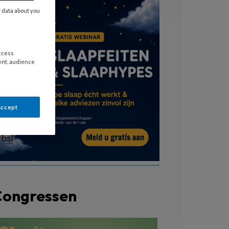
y data about you
access
ent, audience
Accept
Congressen