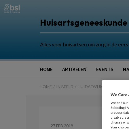
Huisartsgeneeskunde
Alles voor huisartsen om zorg in de eers
HOME
ARTIKELEN
EVENTS
NA
HOME
IN BEELD
HUIDAFWIJKINGEN BIJ DI
We Care 
We and our
Selecting I
process data
disabled, so
choices or w
27 FEB 2019
Your choices