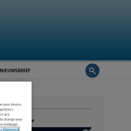
NIEUWSBRIEF
on your device.
 partners
ers are
ratis Webinar
 to change your
the webpage .
cy Statement