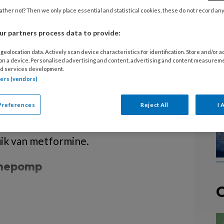
ther not? Then we only place essential and statistical cookies, these do not record an
 bij diabetes |
r partners process data to provide:
ale antidiabetica
geolocation data. Actively scan device characteristics for identification. Store and/or 
 on a device. Personalised advertising and content, advertising and content measurem
d services development.
de sulfonylureumderivaten, kunnen
tners (vendors)
llende typen huiderupties waaronder
Preferences
Reject All
I 
sitiviteit en aspecifieke
he vasculitis en psoriasiforme
uik van metformine.
linepomp