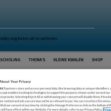
telijn nog beter uit te oefenen.
SCHOLING
THEMA’S
KLEINE KWALEN
SHOP
ABETES | REACTIES OP ORALE ANTIDIABETICA
About Your Privacy
887
partners store and access personal data, like browsing data or unique identifiers, 
 Accept enables tracking technologies to support the purposes shown under we and our
PREMIUM
 to provide. Selecting Reject All or withdrawing your consent will disable them. If track
G
me content and ads you see may not be as relevant to you. You can resurface this menu
ithdraw consent at any time by clicking the Manage Preferences link on the bottom of 
Reacties
Delen
0
 will have effect within our Website. For more details, refer to our Privacy Policy.
Priva