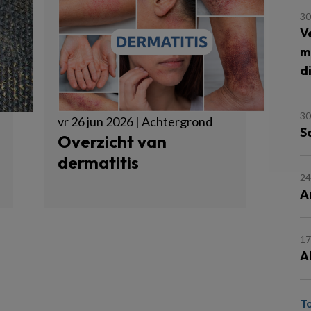
30
V
m
d
30
vr 26 jun 2026 | Achtergrond
S
Overzicht van
dermatitis
24
A
17
A
T