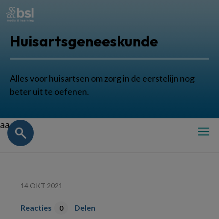
Huisartsgeneeskunde
Alles voor huisartsen om zorg in de eerstelijn nog
beter uit te oefenen.
aa
14 OKT 2021
Reacties
Delen
0