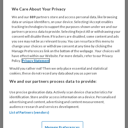
We Care About Your Privacy
“Ruim de helft van de huisartsen heeft minder
We and our
889
partners store and access personal data, like browsing
energie en er zijn nauwelijks mogelijkheden om
data or unique identifiers, on your device. Selecting I Accept enables
tracking technologies to support the purposes shown under we and our
te herstellen. We moeten deze negatieve
partners process data to provide. Selecting Reject All or withdrawing your
spiraal doorbreken, als we de huisartsenzorg
consent will disable them. If trackers are disabled, some content and ads
you see may not be as relevant to you. You can resurface this menu to
toegankelijk willen houden”, aldus Mirjam van ’t
change your choices or withdraw consent at any time by clicking the
Veld, voorzitter LHV.
Manage Preferences link on the bottom of the webpage . Your choices will
have effect within our Website. For more details, refer to our Privacy
Policy.
Privacy Statement
Vermoeidheid en zorgen
Would you rather not? Then we only place essential and statistical
cookies, these do not record any data about you as a person
We and our partners process data to provide:
In het onderzoek tonen huisartsen zich
terecht trots op hun veerkracht en op die van
Use precise geolocation data. Actively scan device characteristics for
identification. Store and/or access information on a device. Personalised
hun team, maar daarnaast spreken ze vooral
advertising and content, advertising and content measurement,
unaniem hun vermoeidheid en zorgen voor de
audience research and services development.
List of Partners (vendors)
toekomst uit. Ze maken zich zorgen over hun
eigen welzijn en dat van hun team.
Manage Preferences