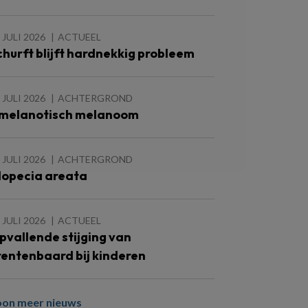
 JULI 2026
ACTUEEL
churft blijft hardnekkig probleem
 JULI 2026
ACHTERGROND
melanotisch melanoom
 JULI 2026
ACHTERGROND
lopecia areata
 JULI 2026
ACTUEEL
pvallende stijging van
rentenbaard bij kinderen
oon meer nieuws