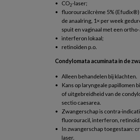
CO
-laser;
2
fluorouracilcrème 5% (Efudix®) 
de anaalring, 1× per week gedur
spuit en vaginaal met een ortho-
interferon lokaal;
retinoïden p.o.
Condylomata acuminata in de z
Alleen behandelen bij klachten.
Kans op laryngeale papillomen b
of uitgebreidheid van de condyl
sectio caesarea.
Zwangerschap is contra-indicatie
fluorouracil, interferon, retinoïd
In zwangerschap toegestaan: cry
laser.