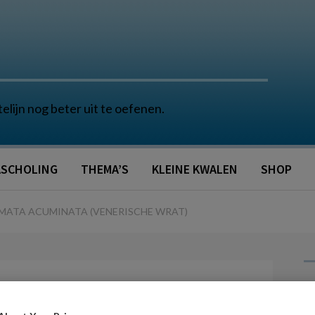
telijn nog beter uit te oefenen.
SCHOLING
THEMA’S
KLEINE KWALEN
SHOP
ATA ACUMINATA (VENERISCHE WRAT)
G
Reacties
Delen
0