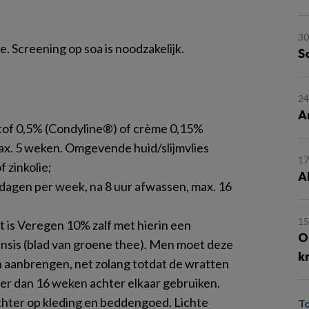
30
. Screening op soa is noodzakelijk.
S
24
A
stof 0,5% (Condyline®) of crème 0,15%
ax. 5 weken. Omgevende huid/slijmvlies
17
 zinkolie;
A
 dagen per week, na 8 uur afwassen, max. 16
15
 is Veregen 10% zalf met hierin een
O
ensis
(blad van groene thee). Men moet deze
k
en aanbrengen, net zolang totdat de wratten
ger dan 16 weken achter elkaar gebruiken.
chter op kleding en beddengoed. Lichte
T