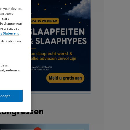
on your device.
 partners
ers are
 to change your
the webpage .
cy Statement
y data about you
access
ent, audience
Accept
Congressen