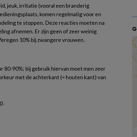
d, jeuk, irritatie (vooral een branderig
toedieningsplaats, komen regelmatig voor en
ndeling te stoppen. Deze reacties moeten na
G
ing afnemen. Er zijn geen of zeer weinig
 Veregen 10% bij zwangere vrouwen.
ur 80-90%; bij gebruik hiervan moet men zeer
voorkeur met de achterkant (= houten kant) van
).
: