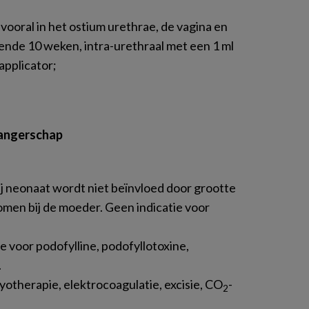
vooral in het ostium urethrae, de vagina en
ende 10 weken, intra-urethraal met een 1 ml
applicator;
wangerschap
ij neonaat wordt niet beïnvloed door grootte
omen bij de moeder. Geen indicatie voor
 voor podofylline, podofyllotoxine,
.
otherapie, elektrocoagulatie, excisie, CO
-
2