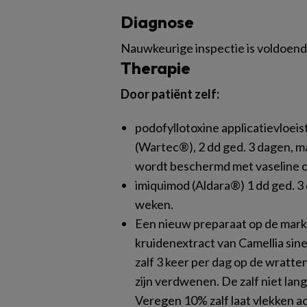
Diagnose
Nauwkeurige inspectie is voldoende
Therapie
Door patiënt zelf:
podofyllotoxine applicatievloei
(Wartec®), 2 dd ged. 3 dagen, m
wordt beschermd met vaseline of
imiquimod (Aldara®) 1 dd ged. 3
weken.
Een nieuw preparaat op de markt
kruidenextract van
Camellia sin
zalf 3 keer per dag op de wratt
zijn verdwenen. De zalf niet lan
Veregen 10% zalf laat vlekken a