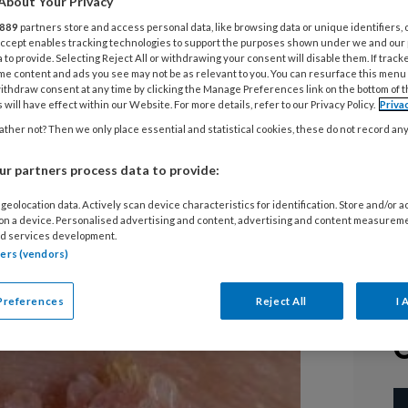
About Your Privacy
889
partners store and access personal data, like browsing data or unique identifiers, 
acuminata
 Accept enables tracking technologies to support the purposes shown under we and our
 to provide. Selecting Reject All or withdrawing your consent will disable them. If track
me content and ads you see may not be as relevant to you. You can resurface this menu
at)
ithdraw consent at any time by clicking the Manage Preferences link on the bottom of 
 will have effect within our Website. For more details, refer to our Privacy Policy.
Priva
ther not? Then we only place essential and statistical cookies, these do not record an
el venerische wrat, vijgwrat of
r partners process data to provide:
el overdraagbare infectie met het
uitend in een of meer papillomateuze
geolocation data. Actively scan device characteristics for identification. Store and/or 
 on a device. Personalised advertising and content, advertising and content measurem
ergang met de huid.
d services development.
tners (vendors)
Preferences
Reject All
I 