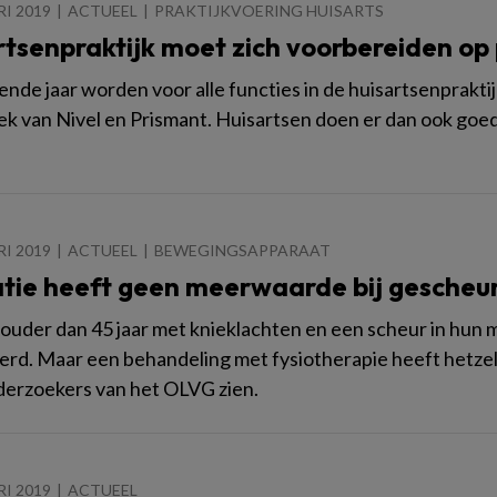
RI 2019
ACTUEEL
PRAKTIJKVOERING HUISARTS
rtsenpraktijk moet zich voorbereiden op
nde jaar worden voor alle functies in de huisartsenpraktijk
k van Nivel en Prismant. Huisartsen doen er dan ook goed a
RI 2019
ACTUEEL
BEWEGINGSAPPARAAT
tie heeft geen meerwaarde bij gescheu
uder dan 45 jaar met knieklachten en een scheur in hun
rd. Maar een behandeling met fysiotherapie heeft hetzelf
derzoekers van het OLVG zien.
RI 2019
ACTUEEL