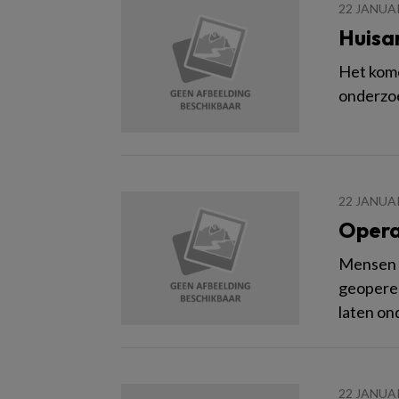
22 JANUA
Huisa
Het kome
onderzoe
22 JANUA
Opera
Mensen o
geoperee
laten on
22 JANUA