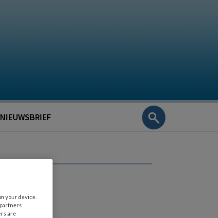
NIEUWSBRIEF
on your device.
 partners
ers are