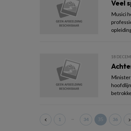
Veel 
Musici h
professi
opleiding
18 DECEM
Achte
Minister
hoofdlij
betrokke
...
35
1
34
36