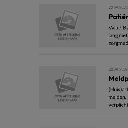
22 JANUA
Patië
Value-Ba
lang niet
zorgmede
22 JANUA
Meldpl
(Huis)ar
melden. 
verplich