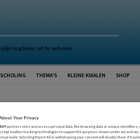
telijn nog beter uit te oefenen.
SCHOLING
THEMA’S
KLEINE KWALEN
SHOP
About Your Privacy
889
partners store and access personal data, like browsing data or unique identifiers, 
 Accept enables tracking technologies to support the purposes shown under we and our
 to provide. Selecting Reject All or withdrawing your consent will disable them. If track