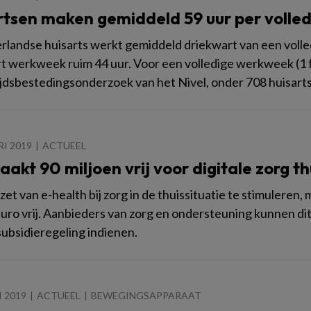
rtsen maken gemiddeld 59 uur per volle
landse huisarts werkt gemiddeld driekwart van een volle
 werkweek ruim 44 uur. Voor een volledige werkweek (1 fte) i
ijdsbestedingsonderzoek van het Nivel, onder 708 huisa
RI 2019
ACTUEEL
aakt 90 miljoen vrij voor digitale zorg th
zet van e-health bij zorg in de thuissituatie te stimuleren
euro vrij. Aanbieders van zorg en ondersteuning kunnen di
subsidieregeling indienen.
I 2019
ACTUEEL
BEWEGINGSAPPARAAT