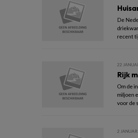
Huisa
De Neder
driekwart
recent t
22 JANUA
Rijk m
Om de in
miljoen 
voor de 
2 JANUAR