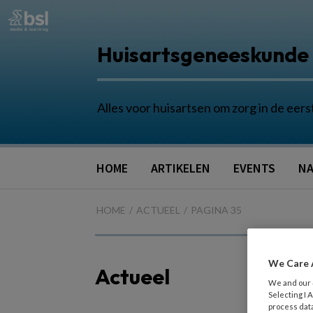
Huisartsgeneeskunde
Alles voor huisartsen om zorg in de eers
HOME
ARTIKELEN
EVENTS
NA
HOME
ACTUEEL
PAGINA 35
We Care 
Actueel
We and our
Selecting I
process data