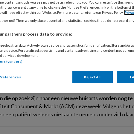
me content and ads you see may not be as relevant to you. You can resurface this menu
ithdraw consent at any time by clicking the Manage Preferences link on the bottom of 
ARI 2019
ACTUEEL
 will have effect within our Website. For more details, refer to our Privacy Policy.
Priva
 de huisarts? | Column Ted van Essen
ther not? Then we only place essential and statistical cookies, these do not record an
ar was het weer eens tijd om eerder geformuleerde kernwaa
r partners process data to provide:
Moeten die nog steeds de uitgangspunten voor goede huisar
geolocation data. Actively scan device characteristics for identification. Store and/or 
?
 on a device. Personalised advertising and content, advertising and content measurem
d services development.
tners (vendors)
ARI 2019
ACTUEEL
Preferences
Reject All
I 
 de vijf huisartsen weigert onterecht p
n die op zoek zijn naar een nieuwe huisarts worden nog t
iteit Consument & Markt (ACM) deze week. Volgens het on
en een patiënt weleens niet aan te nemen zonder zich daar