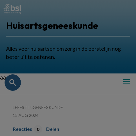
Huisartsgeneeskunde
Alles voor huisartsen om zorg in de eerstelijn nog
beter uit te oefenen.
aa
LEEFSTIJLGENEESKUNDE
15 AUG 2024
Reacties
Delen
0