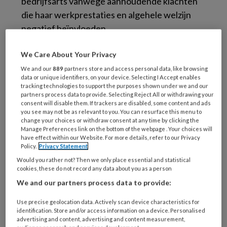
bedrijfsarts vanwege aanhoudende klachten
die haar werkprestaties en algehele welzijn
negatief beïnvloeden.
We Care About Your Privacy
We and our
889
partners store and access personal data, like browsing
Symptomen
data or unique identifiers, on your device. Selecting I Accept enables
tracking technologies to support the purposes shown under we and our
partners process data to provide. Selecting Reject All or withdrawing your
consent will disable them. If trackers are disabled, some content and ads
Vermoeidheid:
Karin voelt zich constant
you see may not be as relevant to you. You can resurface this menu to
change your choices or withdraw consent at any time by clicking the
uitgeput, zelfs na een goede nachtrust.
Manage Preferences link on the bottom of the webpage . Your choices will
Concentratieproblemen:
Ze heeft moeite
have effect within our Website. For more details, refer to our Privacy
Policy.
Privacy Statement
om zich te concentreren op haar werk en
Would you rather not? Then we only place essential and statistical
maakt vaker fouten dan voorheen.
cookies, these do not record any data about you as a person
Stemmingswisselingen:
Karin merkt dat ze
We and our partners process data to provide:
snel geïrriteerd en emotioneel is, wat leidt
Use precise geolocation data. Actively scan device characteristics for
tot spanningen met collega’s.
identification. Store and/or access information on a device. Personalised
advertising and content, advertising and content measurement,
Opvliegers:
Tijdens vergaderingen ervaart