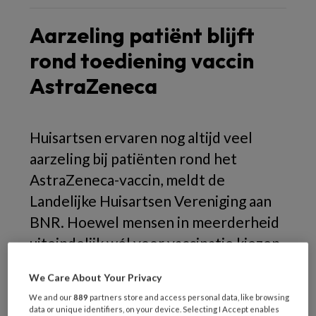
Aarzeling patiënt blijft
rond toediening vaccin
AstraZeneca
Huisartsen ervaren nog altijd veel
aarzeling bij patiënten rond het
AstraZeneca-vaccin, meldt de
Landelijke Huisartsen Vereniging aan
BNR. Hoewel mensen in meerderheid
uiteindelijk wél voor vaccinatie kiezen,
moet daar vaak behoorlijk veel
We Care About Your Privacy
overredingskracht van de huisarts aan
We and our
889
partners store and access personal data, like browsing
te pas komen. Het percentage mensen
data or unique identifiers, on your device. Selecting I Accept enables