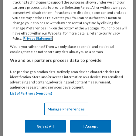
tracking technologies to support the purposes shown under we and our
dat veel vertrouwen heeft in de
partners process data to provide. Selecting Reject All or withdrawing your
werking van het vaccin daalde van 60
consent will disable them. If trackers are disabled, some content and ads
you see may not be as relevant to you. You can resurface this menu to
naar 50 procent.
change your choices or withdraw consent at any time by clicking the
Manage Preferences link on the bottom of the webpage . Your choices will
have effect within our Website. For more details, refer to our Privacy
Policy.
Privacy Statement
Would you rather not? Then we only place essential and statistical
Na goedkeuring van de EMA hebben de
cookies, these do not record any data about you as a person
huisartsen de vaccinaties met AstaZeneca
We and our partners process data to provide:
onmiddellijk hervat. Volgens Ella Kalsbeek,
Use precise geolocation data. Actively scan device characteristics for
voorzitter van de Landelijke Huisartsen
identification. Store and/or access information on a device. Personalised
advertising and content, advertising and content measurement,
Vereniging (LHV), zien veel ouderen het
audience research and services development.
belang van vaccinatie in. Ze weten dat er
List of Partners (vendors)
weinig alternatieven zijn en de
vertrouwensband die veel ouderen hebben
Manage Preferences
met de huisarts trekt ze uiteindelijk over de
streep. Kalsbeek: “Huisartsen krijgen veel
Reject All
I Accept
vragen over vaccinatie en vaccins, maar in de