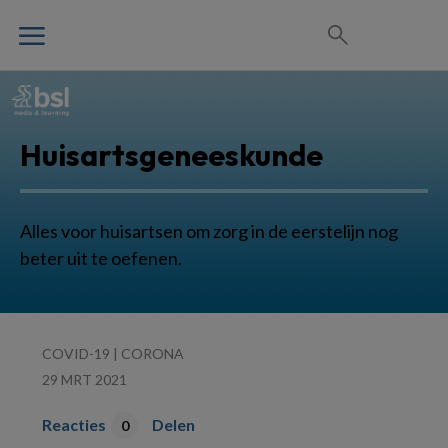
Huisartsgeneeskunde
Alles voor huisartsen om zorg in de eerstelijn nog
beter uit te oefenen.
COVID-19 | CORONA
29 MRT 2021
Reacties
Delen
0