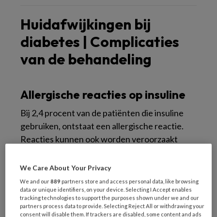
Huidafwijkingen bij
diabetes | Complicaties
van de behandeling
Allergische reacties op insuline
Bij 2,4 procent van de patiënten die insuline
gebruiken, ontstaat een allergische reactie.
Reacties kunnen ook worden veroorzaakt
door immuunreactiviteit tegen toevoegingen
zoals protamine (afbeelding). Lokale,
We Care About Your Privacy
allergische reacties zitten op de injectieplaats,
We and our
889
partners store and access personal data, like browsing
jeuken, zijn rood, urticarieel en al dan niet
data or unique identifiers, on your device. Selecting I Accept enables
tracking technologies to support the purposes shown under we and our
geïndureerd. Soms ontstaan urticariële
partners process data to provide. Selecting Reject All or withdrawing your
consent will disable them. If trackers are disabled, some content and ads