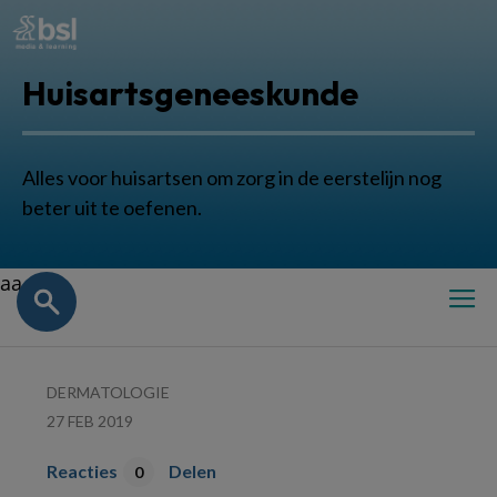
Huisartsgeneeskunde
Alles voor huisartsen om zorg in de eerstelijn nog
beter uit te oefenen.
aa
DERMATOLOGIE
27 FEB 2019
Reacties
Delen
0