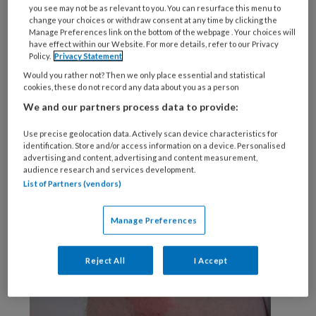
reacties die na een uur weer zijn verdwenen,
you see may not be as relevant to you. You can resurface this menu to
zij worden veroorzaakt door IgE-antilichamen
change your choices or withdraw consent at any time by clicking the
Manage Preferences link on the bottom of the webpage . Your choices will
tegen insuline.
have effect within our Website. For more details, refer to our Privacy
Policy.
Privacy Statement
Systemische allergische reacties met
Would you rather not? Then we only place essential and statistical
cookies, these do not record any data about you as a person
gegeneraliseerde urticaria, angio-oedeem en
We and our partners process data to provide:
collaps (anafylaxie) zijn zeer zeldzaam. De
behandeling kan plaatsvinden door de dosis
Use precise geolocation data. Actively scan device characteristics for
identification. Store and/or access information on a device. Personalised
insuline te verdelen over meerdere
advertising and content, advertising and content measurement,
injectieplekken, door een continu subcutaan
audience research and services development.
List of Partners (vendors)
infuus of via desensibilisatie.
Manage Preferences
Reject All
I Accept