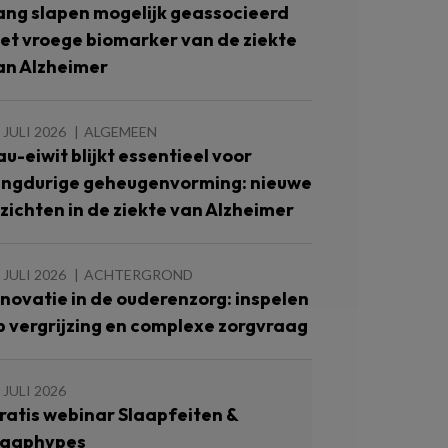
ang slapen mogelijk geassocieerd
et vroege biomarker van de ziekte
an Alzheimer
 JULI 2026
ALGEMEEN
au-eiwit blijkt essentieel voor
angdurige geheugenvorming: nieuwe
nzichten in de ziekte van Alzheimer
 JULI 2026
ACHTERGROND
nnovatie in de ouderenzorg: inspelen
p vergrijzing en complexe zorgvraag
 JULI 2026
ratis webinar Slaapfeiten &
laaphypes