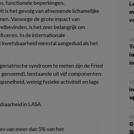
n, functionele beperkingen,
L
it is het gevolg van afnemende lichamelijke
m
men. Vanwege de grote impact van
v
lbevinden, is het zeer belangrijk om
ficeren. In de internationale
15
t kwetsbaarheid meestal aangeduid als het
T
l
i
 geriatrische syndroom te meten zijn de Fried
pe’ genoemd), bestaande uit vijf componenten:
opsnelheid, weinig fysieke activiteit en lage
15
I
o
tsbaarheid in LASA
10
G
es van meer dan 5% van het
S