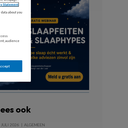
cy Statement
y data about you
access
ent, audience
Accept
ees ook
 JULI 2026
ALGEMEEN