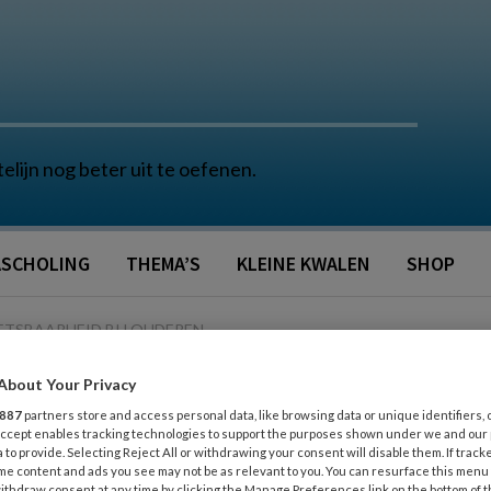
telijn nog beter uit te oefenen.
SCHOLING
THEMA’S
KLEINE KWALEN
SHOP
ETSBAARHEID BIJ OUDEREN
About Your Privacy
887
partners store and access personal data, like browsing data or unique identifiers, 
 Accept enables tracking technologies to support the purposes shown under we and our
G
 to provide. Selecting Reject All or withdrawing your consent will disable them. If track
me content and ads you see may not be as relevant to you. You can resurface this menu
Reacties
Delen
0
ithdraw consent at any time by clicking the Manage Preferences link on the bottom of 