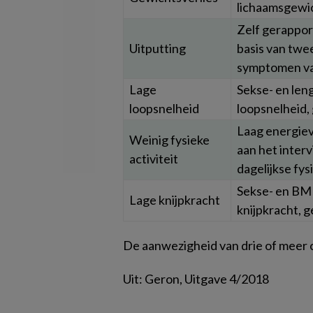
lichaamsgewich
Zelf gerappor
Uitputting
basis van twee
symptomen va
Lage
Sekse- en len
loopsnelheid
loopsnelheid,
Laag energiev
Weinig fysieke
aan het inter
activiteit
dagelijkse fys
Sekse- en BMI
Lage knijpkracht
knijpkracht, 
De aanwezigheid van drie of meer c
Uit: Geron, Uitgave 4/2018