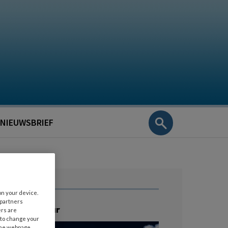
NIEUWSBRIEF
on your device.
 partners
ratis Webinar
ers are
 to change your
the webpage .