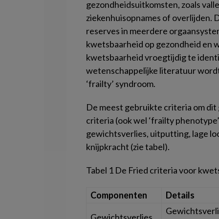
gezondheidsuitkomsten, zoals valle
ziekenhuisopnames of overlijden. D
reserves in meerdere orgaansyste
kwetsbaarheid op gezondheid en we
kwetsbaarheid vroegtijdig te identi
wetenschappelijke literatuur word
‘frailty’ syndroom.
De meest gebruikte criteria om dit
criteria (ook wel ‘frailty phenoty
gewichtsverlies, uitputting, lage lo
knijpkracht (zie tabel).
Tabel 1
De Fried criteria voor kwe
Componenten
Details
Gewichtsverli
Gewichtsverlies