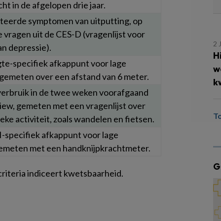
t in de afgelopen drie jaar.
teerde symptomen van uitputting, op
 vragen uit de CES-D (vragenlijst voor
2 
n depressie).
H
gte-specifiek afkappunt voor lage
w
 gemeten over een afstand van 6 meter.
k
erbruik in de twee weken voorafgaand
view, gemeten met een vragenlijst over
T
ieke activiteit, zoals wandelen en fietsen.
-specifiek afkappunt voor lage
gemeten met een handknijpkrachtmeter.
G
riteria indiceert kwetsbaarheid.