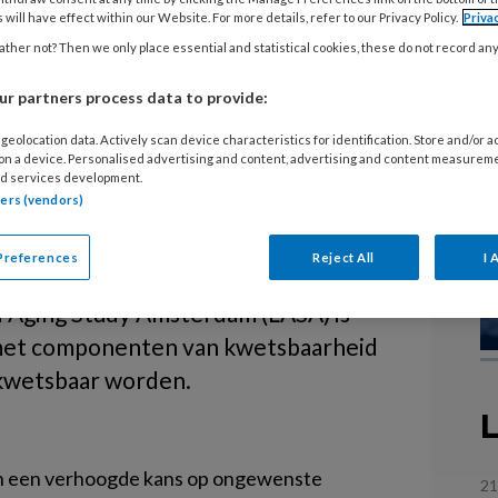
 will have effect within our Website. For more details, refer to our Privacy Policy.
Priva
ther not? Then we only place essential and statistical cookies, these do not record an
wetsbaarheid bij
r partners process data to provide:
geolocation data. Actively scan device characteristics for identification. Store and/or 
 on a device. Personalised advertising and content, advertising and content measurem
 hebben een verhoogde kans op
d services development.
tners (vendors)
omsten als gevolg van afnemende
r is relatief weinig bekend over de
Preferences
Reject All
I 
id. In een studie (2018) met
l Aging Study Amsterdam (LASA) is
met componenten van kwetsbaarheid
 kwetsbaar worden.
L
en een verhoogde kans op ongewenste
21