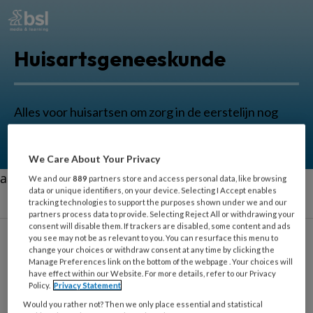
Huisartsgeneeskunde
Alles voor huisartsen om zorg in de eerstelijn nog
beter uit te oefenen.
We Care About Your Privacy
aa
We and our
889
partners store and access personal data, like browsing
data or unique identifiers, on your device. Selecting I Accept enables
tracking technologies to support the purposes shown under we and our
partners process data to provide. Selecting Reject All or withdrawing your
consent will disable them. If trackers are disabled, some content and ads
you see may not be as relevant to you. You can resurface this menu to
change your choices or withdraw consent at any time by clicking the
Mireille Ollivieira
Manage Preferences link on the bottom of the webpage . Your choices will
have effect within our Website. For more details, refer to our Privacy
Policy.
Privacy Statement
Communicatiewetenschapper
Would you rather not? Then we only place essential and statistical