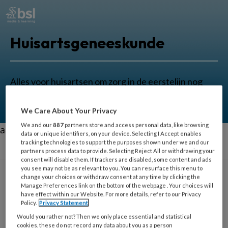
Huisartsgeneeskunde
Alles voor huisartsen om zorg in de eerstelijn nog
beter uit te oefenen.
We Care About Your Privacy
We and our
887
partners store and access personal data, like browsing
aa
data or unique identifiers, on your device. Selecting I Accept enables
tracking technologies to support the purposes shown under we and our
partners process data to provide. Selecting Reject All or withdrawing your
consent will disable them. If trackers are disabled, some content and ads
you see may not be as relevant to you. You can resurface this menu to
change your choices or withdraw consent at any time by clicking the
Esther Heiwegen-
Manage Preferences link on the bottom of the webpage . Your choices will
have effect within our Website. For more details, refer to our Privacy
Vlieger
Policy.
Privacy Statement
Would you rather not? Then we only place essential and statistical
cookies, these do not record any data about you as a person