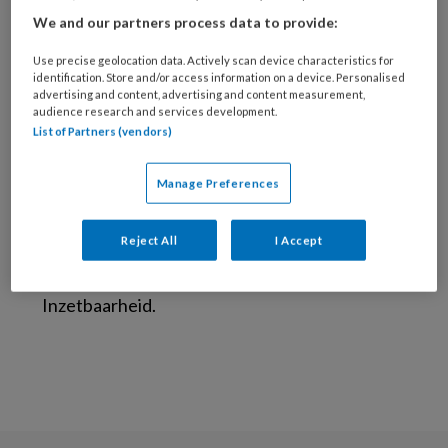
Onderzoeker Gezond Werken in de
We and our partners process data to provide:
Zorg, Stichting IZZ
Use precise geolocation data. Actively scan device characteristics for
identification. Store and/or access information on a device. Personalised
Esther Heiwegen-Vlieger werkt bij Stichting
advertising and content, advertising and content measurement,
audience research and services development.
IZZ als Onderzoeker Gezond Werken in de
List of Partners (vendors)
Zorg. Met onderzoek levert zij een bijdrage
aan het gezond aan het werk houden van
Manage Preferences
zorgprofessionals. Bijvoorbeeld door
onderzoek naar interventies bij
Reject All
I Accept
zorgorganisaties en door het verbinden van de
wetenschap en praktijk rondom Duurzame
Inzetbaarheid.