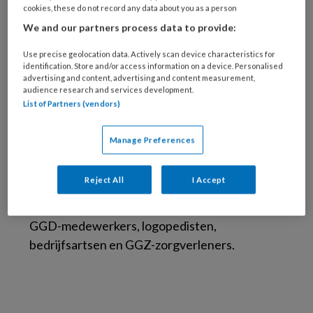
socioloog
cookies, these do not record any data about you as a person
We and our partners process data to provide:
Dr. Cor Hoffer is cultureel antropoloog en
socioloog. Nadat hij zo’n twaalf jaar als
Use precise geolocation data. Actively scan device characteristics for
identification. Store and/or access information on a device. Personalised
onderzoeker heeft gewerkt en is
advertising and content, advertising and content measurement,
audience research and services development.
gepromoveerd aan de Universiteit Leiden is hij
List of Partners (vendors)
in de GGZ gaan werken. Van 2002 tot 2014
werkte Cor als trainer en onderzoeker bij GGZ-
Manage Preferences
organisatie Parnassia Groep. Thans verzorgt
hij als zelfstandige trainingen voor diverse
Reject All
I Accept
beroepsgroepen in de gezondheidszorg:
onder meer huisartsen, wijkverpleegkundigen,
GGD-medewerkers, logopedisten,
bedrijfsartsen en GGZ-zorgverleners.