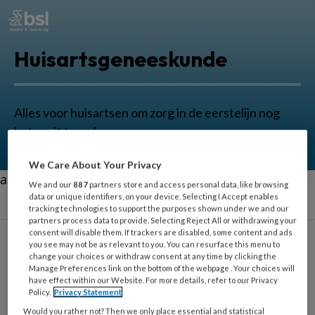
Huisartsgeneeskunde
Alles voor huisartsen om zorg in de eerstelijn nog
beter uit te oefenen.
We Care About Your Privacy
aa
We and our
887
partners store and access personal data, like browsing
data or unique identifiers, on your device. Selecting I Accept enables
tracking technologies to support the purposes shown under we and our
partners process data to provide. Selecting Reject All or withdrawing your
consent will disable them. If trackers are disabled, some content and ads
you see may not be as relevant to you. You can resurface this menu to
Cor Hoffer
change your choices or withdraw consent at any time by clicking the
Manage Preferences link on the bottom of the webpage . Your choices will
have effect within our Website. For more details, refer to our Privacy
Policy.
Privacy Statement
Cultureel antropoloog en
Would you rather not? Then we only place essential and statistical