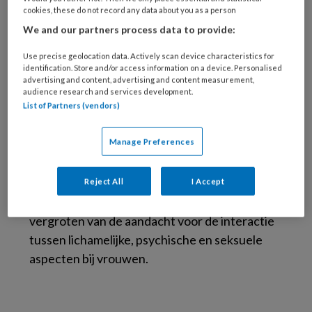
Psychotherapeut-seksuoloog
cookies, these do not record any data about you as a person
NVVS, OLVG Psychiatrie &
We and our partners process data to provide:
Medische psychologie
Use precise geolocation data. Actively scan device characteristics for
Bianca van Moorst is klinisch psycholoog-
identification. Store and/or access information on a device. Personalised
advertising and content, advertising and content measurement,
seksuoloog NVVS en werkzaam bij de afdeling
audience research and services development.
Psychiatrie en Medische Psychologie van het
List of Partners (vendors)
OLVG. Binnen het OLVG maakt zij onder
Manage Preferences
andere deel uit van de multidisciplinaire
polikliniek voor overgangsproblematiek, waar
vrouwen met complexe overgangsklachten
Reject All
I Accept
behandeld worden. Haar focus ligt op het
vergroten van de aandacht voor de interactie
tussen lichamelijke, psychische en seksuele
aspecten bij vrouwen.