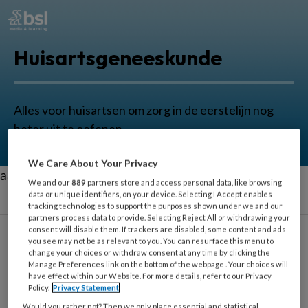
Huisartsgeneeskunde
Alles voor huisartsen om zorg in de eerstelijn nog
beter uit te oefenen.
We Care About Your Privacy
aa
We and our
889
partners store and access personal data, like browsing
data or unique identifiers, on your device. Selecting I Accept enables
tracking technologies to support the purposes shown under we and our
partners process data to provide. Selecting Reject All or withdrawing your
consent will disable them. If trackers are disabled, some content and ads
you see may not be as relevant to you. You can resurface this menu to
Bianca van Moorst
change your choices or withdraw consent at any time by clicking the
Manage Preferences link on the bottom of the webpage . Your choices will
have effect within our Website. For more details, refer to our Privacy
Policy.
Privacy Statement
Klinisch psycholoog-
Would you rather not? Then we only place essential and statistical