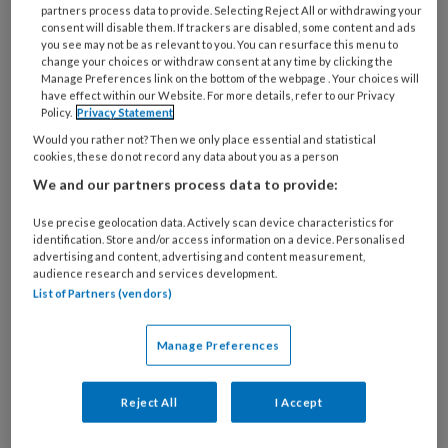
partners process data to provide. Selecting Reject All or withdrawing your
zorginstellingen.
consent will disable them. If trackers are disabled, some content and ads
you see may not be as relevant to you. You can resurface this menu to
Staat er niet tussen wat u zoekt? Bekijk dan
change your choices or withdraw consent at any time by clicking the
Manage Preferences link on the bottom of the webpage . Your choices will
het overzicht van al onze
nascholingen
.
have effect within our Website. For more details, refer to our Privacy
Policy.
Privacy Statement
Congressen en
Would you rather not? Then we only place essential and statistical
cookies, these do not record any data about you as a person
bijeenkomsten
We and our partners process data to provide:
Use precise geolocation data. Actively scan device characteristics for
identification. Store and/or access information on a device. Personalised
advertising and content, advertising and content measurement,
Datum
Nascholing
audience research and services development.
List of Partners (vendors)
Masterclass Slimmer
Dinsdag 6
werken met Outlook, Teams
oktober
Manage Preferences
en Copilot
Donderdag
Secretaressecongres
Reject All
I Accept
19 november
Dinsdag 15
Masterclass De AI-vaardige