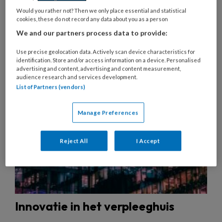
Would you rather not? Then we only place essential and statistical
cookies, these do not record any data about you as a person
We and our partners process data to provide:
5 AUGUSTUS 2026
ACHTERGROND
Use precise geolocation data. Actively scan device characteristics for
PRAKTIJKVOERING HUISARTS
identification. Store and/or access information on a device. Personalised
advertising and content, advertising and content measurement,
audience research and services development.
List of Partners (vendors)
Manage Preferences
Reject All
I Accept
Innovatie in het verpleeghuis